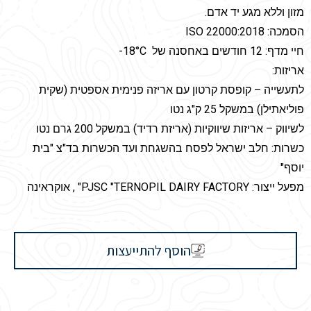
מזון וללא מגע יד אדם.
הסמכה: ISO 22000:2018
חיי מדף: 12 חודשים באחסנה של 18°C-
אריזות:
לתעשייה – קופסת קרטון עם אריזה פנימית אספטית (שקית
פוליאתילן) במשקל 25 ק"ג נטו
לשיווק – אריזות שיווקיות (אריזת רדיד) במשקל 200 גרם נטו
כשרות: חלב ישראל לפסח בהשגחת ועד הכשרות בד"צ "בית
יוסף"
מפעל ייצור: PJSC "TERNOPIL DAIRY FACTORY" , אוקראינה
הוסף להתייעצות