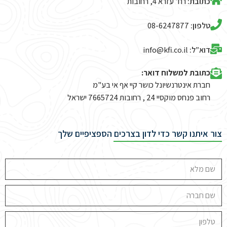
כתובת:
רח’ עזרא 4, רחובות
טלפון:
08-6247877
דוא”ל:
info@kfi.co.il​
כתובת למשלוח דואר:
חברת אינטרנשיונל כושר קיי אף אי בע"מ
רחוב פנחס מוקסיי 24 , רחובות 7665724 ישראל
צור איתנו קשר כדי לדון בצרכים הספציפיים שלך