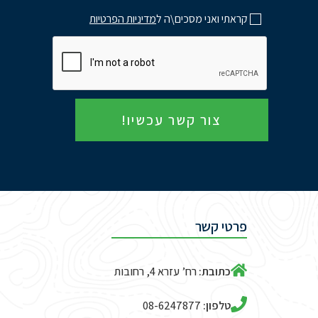
קראתי ואני מסכים\ה ל
מדיניות הפרטיות
צור קשר עכשיו!
פרטי קשר
כתובת:
רח’ עזרא 4, רחובות
טלפון:
08-6247877