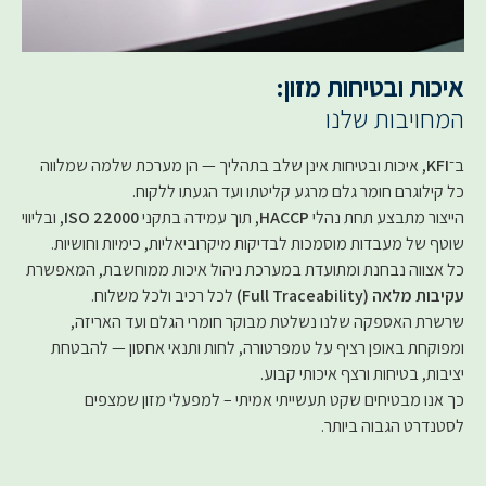
איכות ובטיחות מזון:
המחויבות שלנו
ב־
KFI
, איכות ובטיחות אינן שלב בתהליך — הן מערכת שלמה שמלווה
כל קילוגרם חומר גלם מרגע קליטתו ועד הגעתו ללקוח.
הייצור מתבצע תחת נהלי
HACCP
, תוך עמידה בתקני
ISO 22000
, ובליווי
שוטף של מעבדות מוסמכות לבדיקות מיקרוביאליות, כימיות וחושיות.
כל אצווה נבחנת ומתועדת במערכת ניהול איכות ממוחשבת, המאפשרת
עקיבות מלאה (Full Traceability)
לכל רכיב ולכל משלוח.
שרשרת האספקה שלנו נשלטת מבוקר חומרי הגלם ועד האריזה,
ומפוקחת באופן רציף על טמפרטורה, לחות ותנאי אחסון — להבטחת
יציבות, בטיחות ורצף איכותי קבוע.
כך אנו מבטיחים שקט תעשייתי אמיתי – למפעלי מזון שמצפים
לסטנדרט הגבוה ביותר.